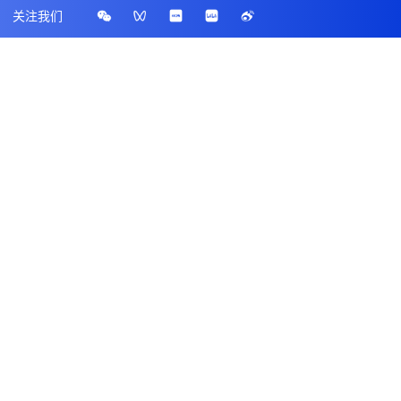
关注我们
加入我们
法律信息
快速链接
阿里云招聘
招聘官网
隐私政策
阿里巴巴集团招聘官网
微信公众号
社会招聘
阿里云官网
校园招聘
了解阿里云
© 2009-2025 Aliyun.com 版权所有
增值电信业务经营许可证：
浙B2-20080101
域名注册服务机构许可：
浙D3-20210002
京D3-20220015