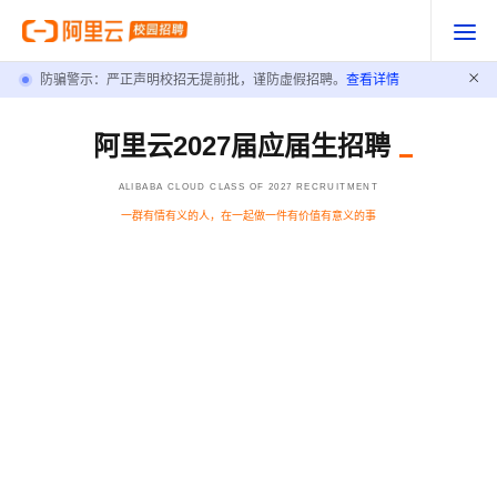
防骗警示：严正声明校招无提前批，谨防虚假招聘。
查看详情
阿里云
2027届应届生招聘
ALIBABA CLOUD CLASS OF 2027 RECRUITMENT
一群有情有义的人，在一起做一件有价值有意义的事