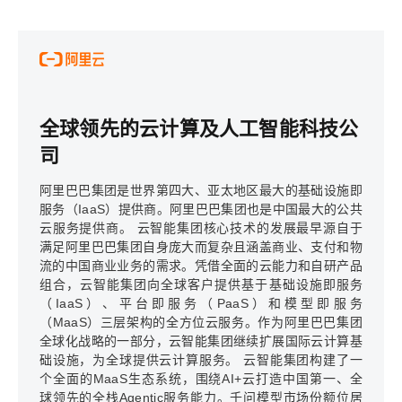
全球领先的云计算及人工智能科技公
司
阿里巴巴集团是世界第四大、亚太地区最大的基础设施即
服务（IaaS）提供商。阿里巴巴集团也是中国最大的公共
云服务提供商。 云智能集团核心技术的发展最早源自于
满足阿里巴巴集团自身庞大而复杂且涵盖商业、支付和物
流的中国商业业务的需求。凭借全面的云能力和自研产品
组合，云智能集团向全球客户提供基于基础设施即服务
（IaaS）、平台即服务（PaaS）和模型即服务
（MaaS）三层架构的全方位云服务。作为阿里巴巴集团
全球化战略的一部分，云智能集团继续扩展国际云计算基
础设施，为全球提供云计算服务。 云智能集团构建了一
个全面的MaaS生态系统，围绕AI+云打造中国第一、全
球领先的全栈Agentic服务能力。千问模型市场份额位居