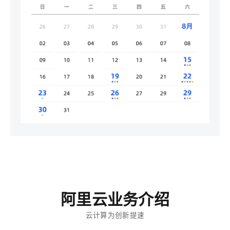
阿里云业务介绍
云计算为创新提速