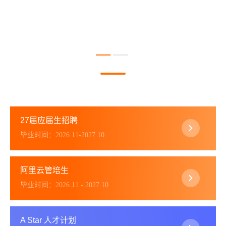
27届应届生招聘
毕业时间：2026.11-2027.10
阿里云管培生
毕业时间：2026.11 - 2027.10
A Star 人才计划